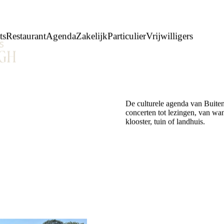
ts
Restaurant
Agenda
Zakelijk
Particulier
Vrijwilligers
De culturele agenda van Buite
concerten tot lezingen, van wan
klooster, tuin of landhuis.