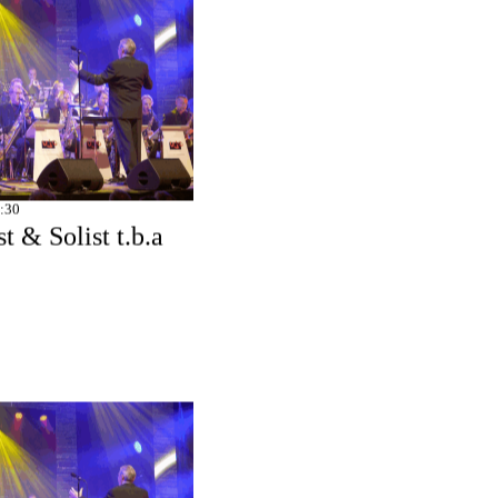
:30
t & Solist t.b.a